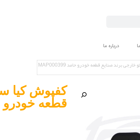
ا
درباره ما
ارجی برند صنایع قطعه خودرو حامد MAP000399
کفپوش کیا سر
قطعه خودرو حامد 99