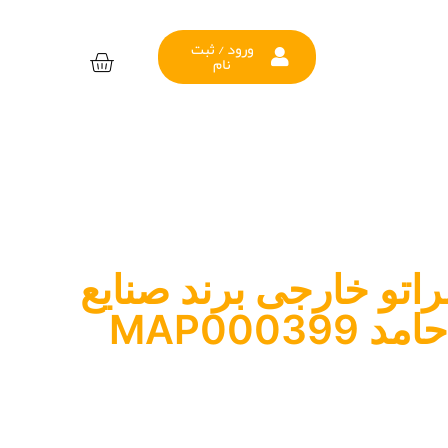
ورود / ثبت
نام
اتو خارجی برند صنایع
MAP0003