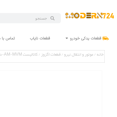
قطعات یدکی خودرو
قطعات نایاب
تماس با م
خانه
/
موتور و انتقال نیرو
/
قطعات اگزوز
/ کاتالیست AM-MVM-دو سنسور X33 ایراندلکو MAP000342