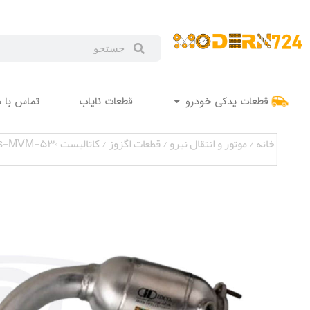
قطعات یدکی خودرو
قطعات نایاب
تماس با م
خانه
/
موتور و انتقال نیرو
/
قطعات اگزوز
/ کاتالیست ۵۳۰-AMplus-MVM دو سنسور ایراندلکو MAP000362