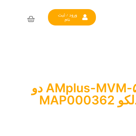
ورود / ثبت
نام
کاتالیست ۵۳۰-AMplus-MVM دو
MAP000