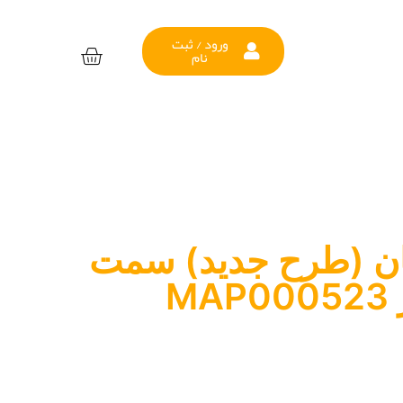
ورود / ثبت
نام
ان (طرح جدید) سمت
M