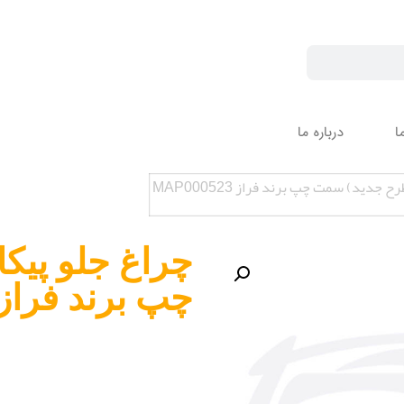
ا
درباره ما
 جدید) سمت چپ برند فراز MAP000523
چراغ جلو پیک
چپ برند فراز AP000523