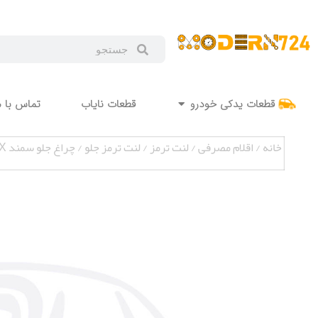
قطعات یدکی خودرو
قطعات نایاب
تماس با م
خانه
/
اقلام مصرفی
/
لنت ترمز
/
لنت ترمز جلو
/ چراغ جلو سمند LX دودی (PC) سمت راست برند فراز MAP000495