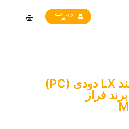
ورود / ثبت
نام
چراغ جلو سمند LX دودی (PC)
ند فراز
M