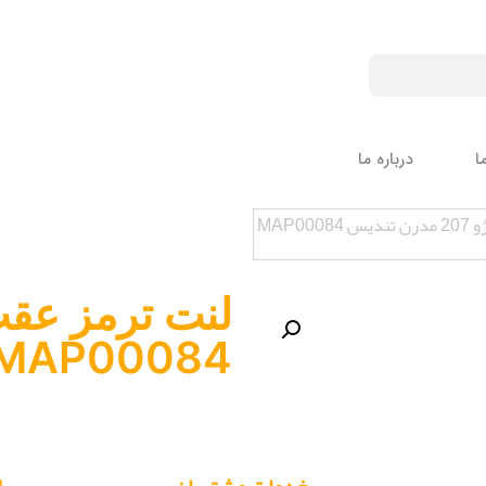
ا
درباره ما
MAP00
MAP00084