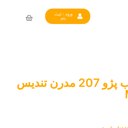
ورود / ثبت
نام
لنت ترمز عقب پژو 207 مدرن تندیس