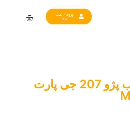
ورود / ثبت
نام
لنت ترمز عقب پژو 207 جی پارت
M