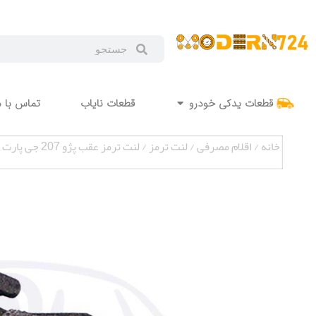
قطعات یدکی خودرو
قطعات نایاب
تماس با م
خانه
/
اقلام مصرفی
/
لنت ترمز
/ لنت ترمز عقب پژو 207 جی پارت MAP000559