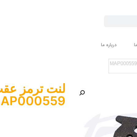
ا
درباره ما
AP000559