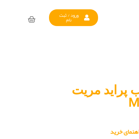
ورود / ثبت
نام
 پراید مریت
M
هنمای خرید