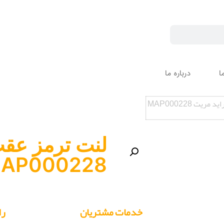
ا
درباره ما
یت MAP000228
لنت ترمز عقب
AP000228
خدمات مشتریان
را