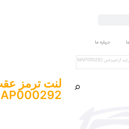
ا
درباره ما
رامیداس MAP000292
لنت ترمز عقب
AP000292