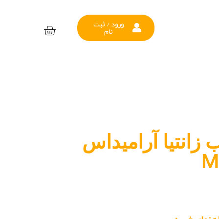
ورود / ثبت
نام
زانتیا آرامیداس
M