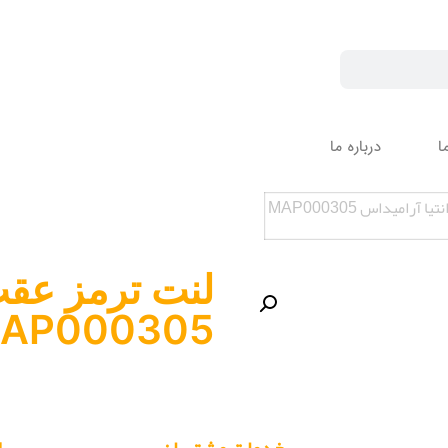
ا
درباره ما
آرامیداس MAP000305
لنت ترمز عقب 
AP000305