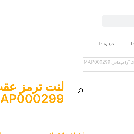
ا
درباره ما
میداس MAP000299
لنت ترمز عقب
AP000299