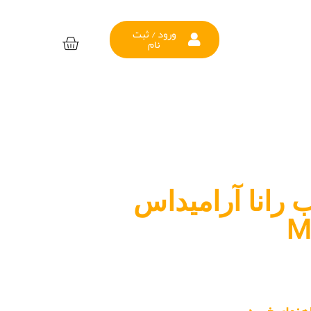
ورود / ثبت
نام
 رانا آرامیداس
M