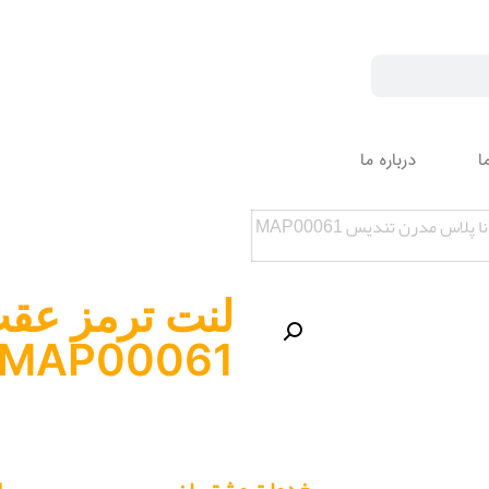
ا
درباره ما
لاس مدرن تندیس MAP00061
لنت ترمز عقب
MAP00061