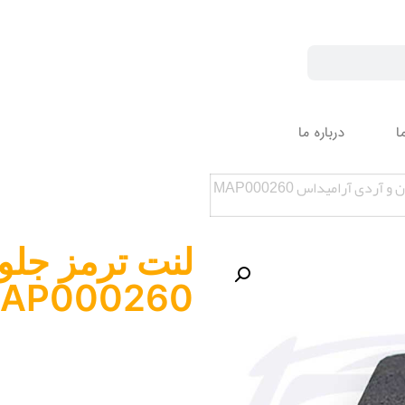
ا
درباره ما
آردی آرامیداس MAP000260
لنت ترمز جلو 
AP000260