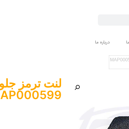
ا
درباره ما
لنت ترمز جلو
AP000599