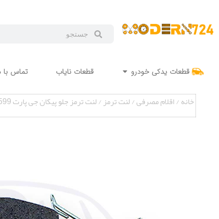
قطعات یدکی خودرو
قطعات نایاب
تماس با م
خانه
/
اقلام مصرفی
/
لنت ترمز
/ لنت ترمز جلو پیکان جی پارت MAP000599