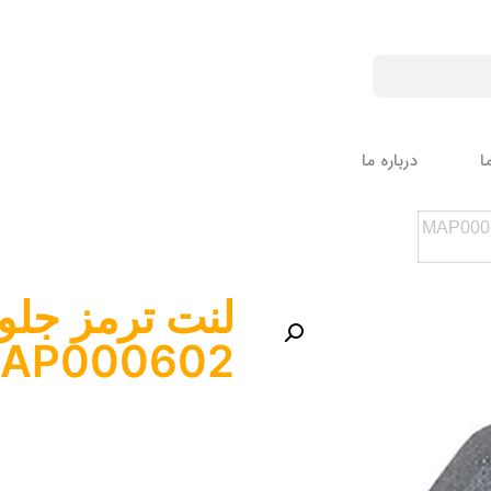
ا
درباره ما
لنت ترمز جلو 
AP000602