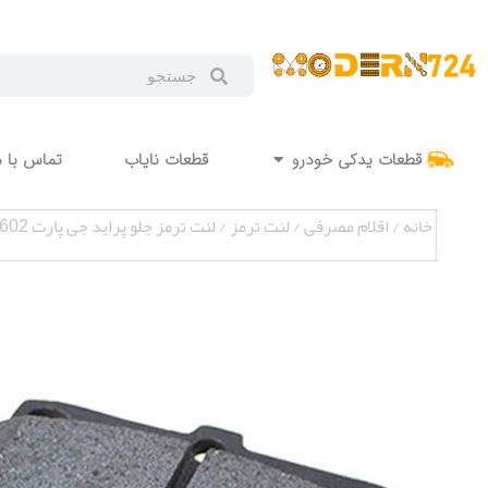
قطعات یدکی خودرو
قطعات نایاب
تماس با م
خانه
/
اقلام مصرفی
/
لنت ترمز
/ لنت ترمز جلو پراید جی پارت MAP000602