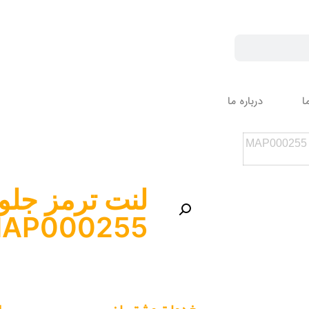
ا
درباره ما
لنت ترمز جلو 
AP000255