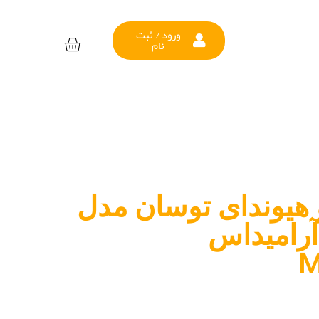
ورود / ثبت
نام
 هیوندای توسان مدل
2011-201 آرامیداس
M