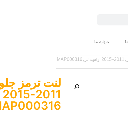
ا
درباره ما
MAP
لنت ترمز جلو
5
AP000316