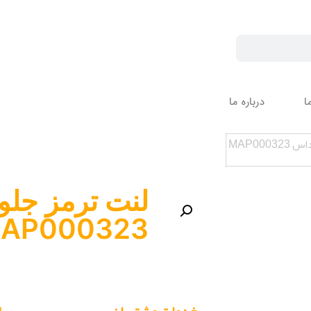
ا
درباره ما
MAP00
لنت ترمز جلو
AP000323