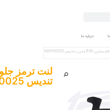
ا
درباره ما
 مدرن تندیس MAP00025
تندیس MAP00025