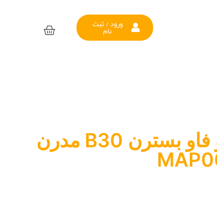
ورود / ثبت
نام
لنت ترمز جلو فاو بسترن B30 مدرن