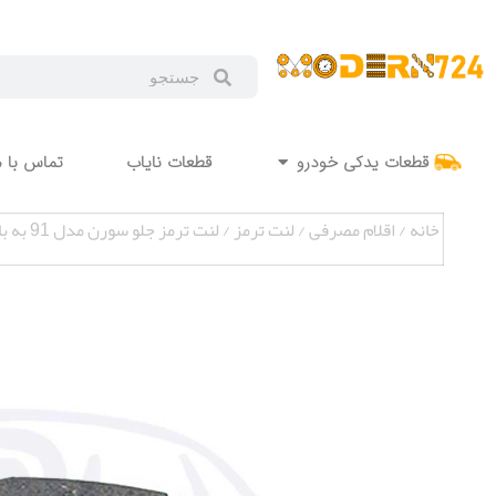
قطعات یدکی خودرو
قطعات نایاب
تماس با م
خانه
/
اقلام مصرفی
/
لنت ترمز
/ لنت ترمز جلو سورن مدل 91 به بالا جی پارت MAP000594