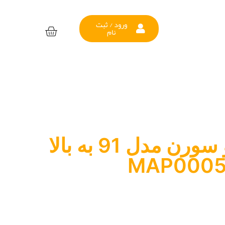
ورود / ثبت
نام
لنت ترمز جلو سورن مدل 91 به بالا