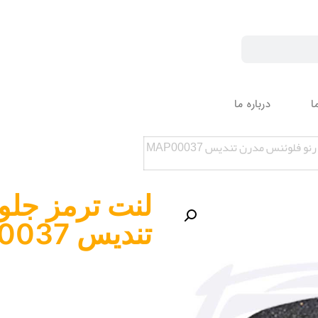
ا
درباره ما
و فلوئنس مدرن تندیس MAP00037
لنت ترمز جلو
تندیس MAP00037