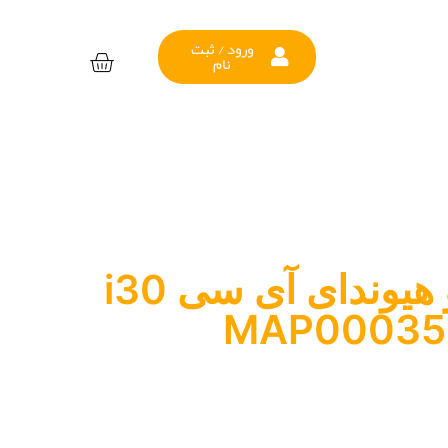
ورود / ثبت
نام
لنت ترمز جلو هیوندای آی سی i30