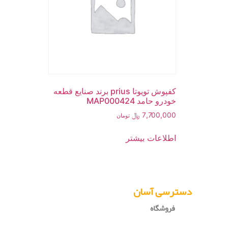
کفپوش تویوتا prius برند صنایع قطعه
خودرو حامد MAP000424
7,700,000
﷼
تومان
اطلاعات بیشتر
دسترسی آسان
فروشگاه