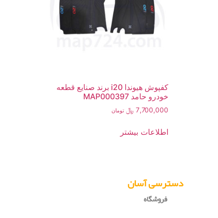
کفپوش هیوندا i20 برند صنایع قطعه
خودرو حامد MAP000397
7,700,000
﷼
تومان
اطلاعات بیشتر
دسترسی آسان
فروشگاه