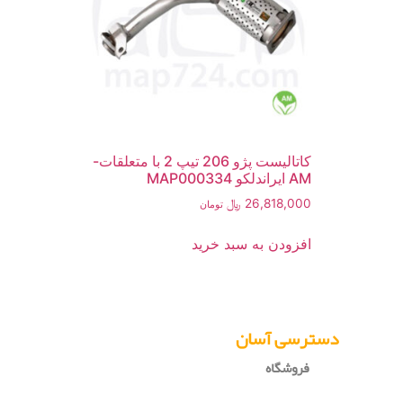
کاتالیست پژو 206 تیپ 2 با متعلقات-
AM ایراندلکو MAP000334
26,818,000
﷼
تومان
افزودن به سبد خرید
دسترسی آسان
فروشگاه