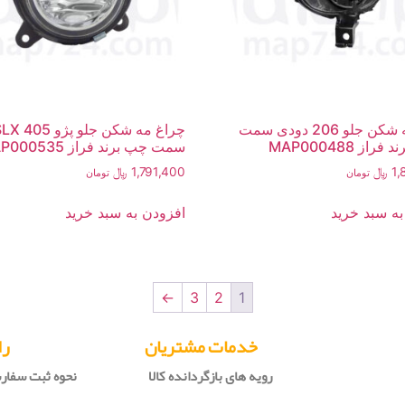
چراغ مه شکن جلو 206 دودی سمت
چراغ مه شکن جلو پژو 
از MAP000488
سمت چپ برند فراز MAP000535
1,
﷼
1,791,400
﷼
تومان
تومان
به سبد خرید
افزودن به سبد خرید
←
3
2
1
خدمات مشتریان
را
رویه های بازگردانده کالا
نحوه ثبت سفا