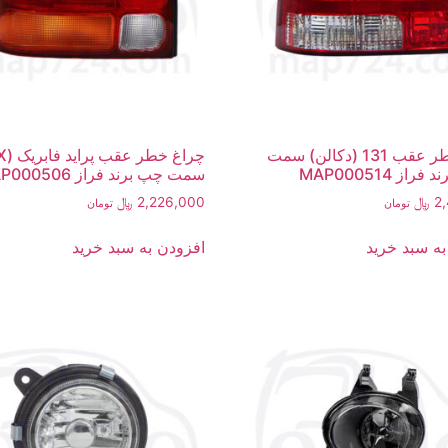
چراغ خطر عقب 131 (دکالن) سمت
از MAP000514
سمت چپ برند فراز MAP000506
2
﷼
2,226,000
﷼
تومان
تومان
به سبد خرید
افزودن به سبد خرید