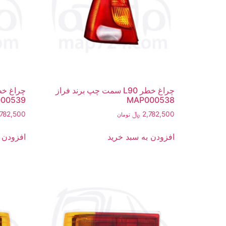
چراغ خطر L90 سمت چپ برند فراز
00539
MAP000538
2,782,500
﷼
,782,500
تومان
افزودن به سبد خرید
افزودن 