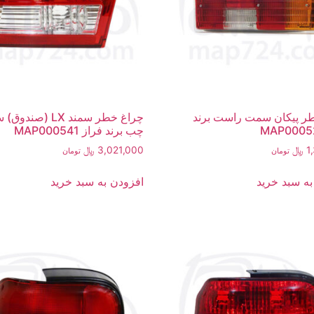
ر پیکان سمت راست برند
چراغ خطر سمند LX (صن
چب برند فراز MAP000541
1
﷼
3,021,000
﷼
تومان
تومان
به سبد خرید
افزودن به سبد خرید