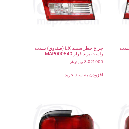
دوق) سمت
چراغ خطر سمند LX (صندوق) سمت
راست برند فراز MAP000540
3,021,000
﷼
تومان
افزودن به سبد خرید