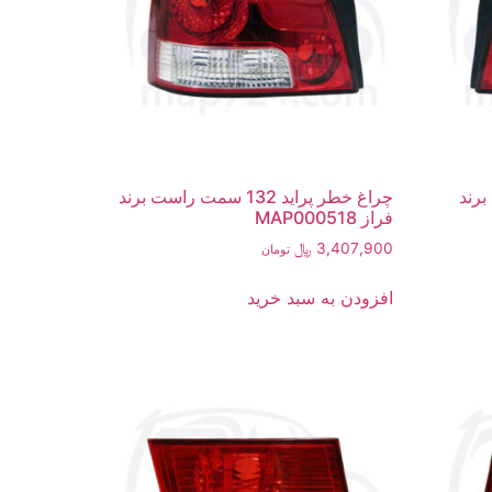
ت چپ برند
چراغ خطر پراید 132 سمت راست برند
فراز MAP000518
3,407,900
﷼
تومان
افزودن به سبد خرید