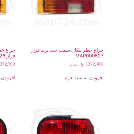
چراغ خطر پیکان سمت چپ برند فراز
چراغ خط
MAP000527
فراز MAP000526
1,372,700
﷼
,372,700
تومان
افزودن به سبد خرید
افزودن 