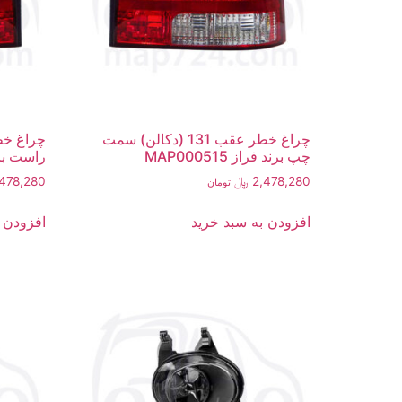
چراغ خطر عقب 131 (دکالن) سمت
چپ برند فراز MAP000515
راست برند فر
2,478,280
﷼
,478,280
تومان
افزودن به سبد خرید
افزودن 