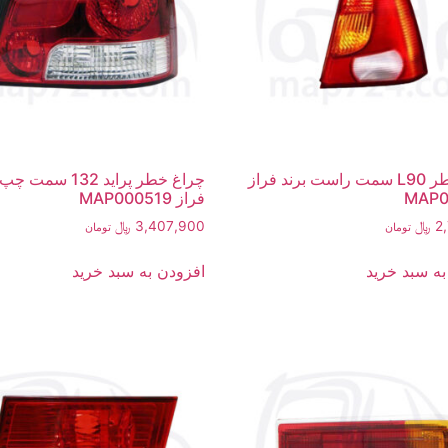
چراغ خطر L90 سمت راست برند فراز
چراغ خطر پراید 132 سم
MAP0
فراز MAP000519
2
﷼
3,407,900
﷼
تومان
تومان
به سبد خرید
افزودن به سبد خرید