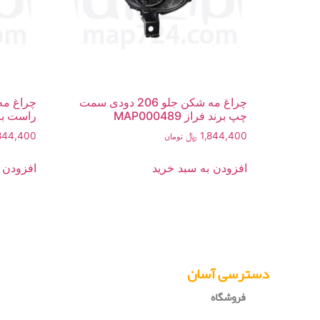
چراغ مه شکن جلو 206 دودی سمت
چپ برند فراز MAP000489
راست برند فر
1,844,400
﷼
844,400
تومان
افزودن به سبد خرید
افزودن 
دسترسی آسان
فروشگاه