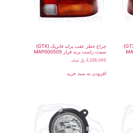
چراغ خطر عقب پراید فابریک (GTX)
چراغ خطر عقب پراید فابریک (GTX)
سمت راست برند فراز MAP000505
2,226,000
﷼
تومان
افزودن به سبد خرید