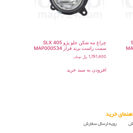
405 SLX
چراغ مه شکن جلو پژو 405 SLX
سمت راست برند فراز MAP000534
1,791,400
﷼
تومان
افزودن به سبد خرید
هنمای خرید
رش
رویه ارسال سفارش