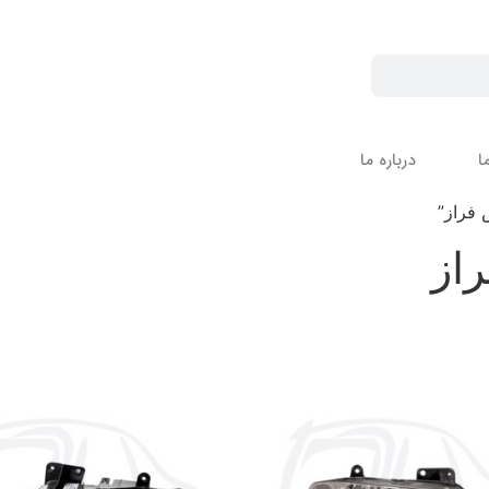
ا
درباره ما
فراز”
از