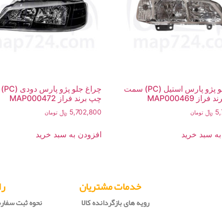
چراغ جلو پژو پارس استیل (PC) سمت
چراغ 
از MAP000469
چپ برند فراز MAP000472
5
﷼
5,702,800
﷼
تومان
تومان
به سبد خرید
افزودن به سبد خرید
خدمات مشتریان
را
رویه های بازگردانده کالا
نحوه ثبت سفا