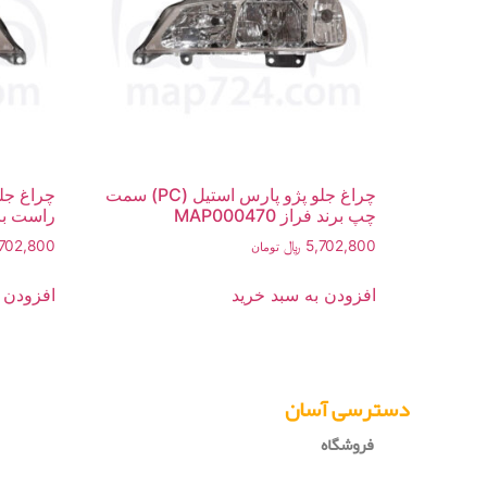
چراغ جلو پژو پارس استیل (PC) سمت
چپ برند فراز MAP000470
راست برند فر
5,702,800
﷼
,702,800
تومان
افزودن به سبد خرید
افزودن 
دسترسی آسان
فروشگاه