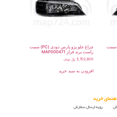
جلو پژو پارس دودی (PC) سمت
چراغ جلو پژو پارس دودی (PC) سمت
راست برند فراز MAP000471
5,702,800
﷼
تومان
افزودن به سبد خرید
هنمای خرید
رش
رویه ارسال سفارش