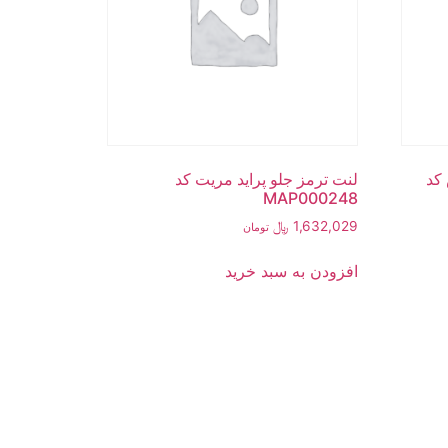
 کد
لنت ترمز جلو پراید مریت کد
MAP000248
1,632,029
﷼
تومان
افزودن به سبد خرید