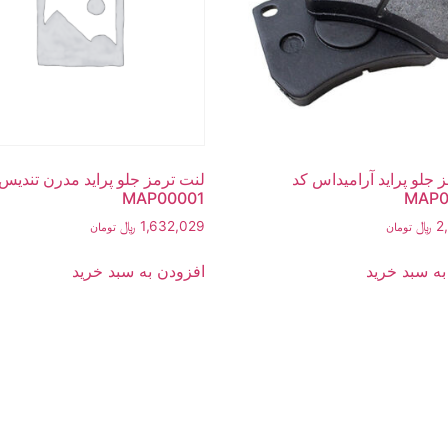
 جلو پراید آرامیداس کد
لنت ترمز جلو پراید مدرن تندیس
MAP00001
MAP0
2
﷼
1,632,029
﷼
تومان
تومان
به سبد خرید
افزودن به سبد خرید