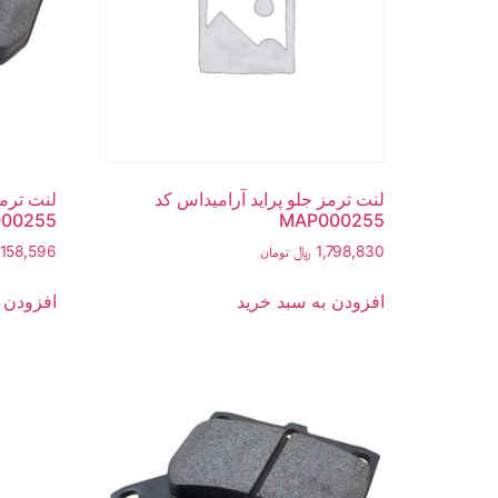
لنت ترمز جلو پراید آرامیداس کد
لنت ترمز
00255
MAP000255
1,798,830
﷼
,158,596
تومان
افزودن به سبد خرید
افزودن 