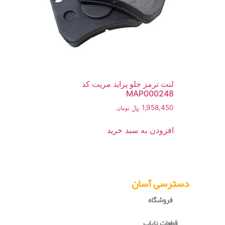
لنت ترمز جلو پراید مریت کد
MAP000248
1,958,450
﷼
تومان
افزودن به سبد خرید
دسترسی آسان
فروشگاه
قطعات نایاب