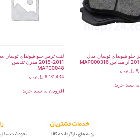
ز جلو هیوندای توسان مدل
لنت ترمز جلو هیوندای توسان م
2011-2015 مدرن تندیس
MAP00048
8
﷼
تومان
6,181,434
﷼
تومان
به سبد خرید
افزودن به سبد خرید
خدمات مشتریان
را
رویه های بازگردانده کالا
نحوه ثبت سفا