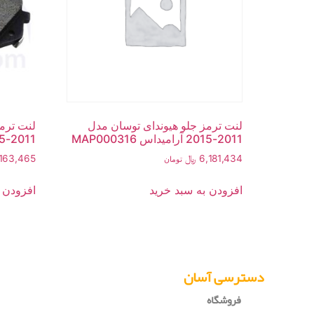
لنت ترمز جلو هیوندای توسان مدل
لنت ترم
2011-2015 آرامیداس MAP000316
2011-2015 آرامیداس MAP000316
6,181,434
﷼
,163,465
تومان
افزودن به سبد خرید
افزودن 
دسترسی آسان
فروشگاه