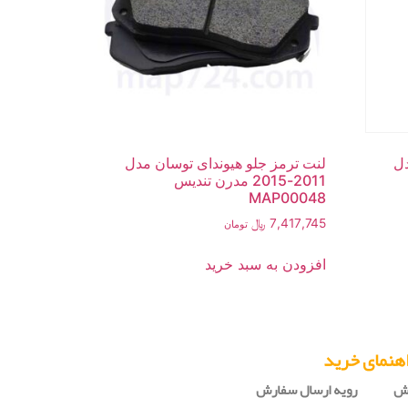
دل
لنت ترمز جلو هیوندای توسان مدل
2011-2015 مدرن تندیس
MAP00048
7,417,745
﷼
تومان
افزودن به سبد خرید
هنمای خرید
رش
رویه ارسال سفارش