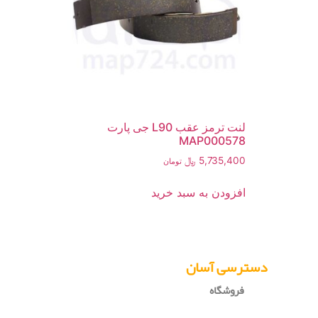
لنت ترمز عقب L90 جی پارت
MAP000578
5,735,400
﷼
تومان
افزودن به سبد خرید
دسترسی آسان
فروشگاه