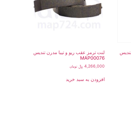
تندیس
لنت ترمز عقب ریو و تیبا مدرن تندیس
MAP00076
4,266,000
﷼
تومان
افزودن به سبد خرید