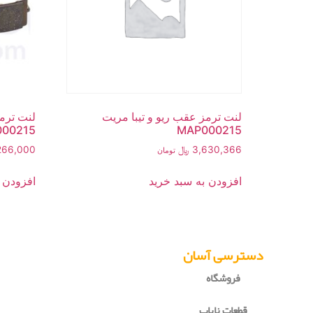
لنت ترمز عقب ریو و تیبا مریت
لنت ترمز
00215
MAP000215
3,630,366
﷼
266,000
تومان
افزودن به سبد خرید
افزودن 
دسترسی آسان
فروشگاه
قطعات نایاب