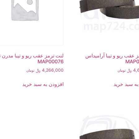
 عقب ریو و تیبا آرامیداس
لنت ترمز عقب ریو و تیبا مدرن 
MAP00076
MAP0
4,
﷼
4,266,000
﷼
تومان
تومان
به سبد خرید
افزودن به سبد خرید