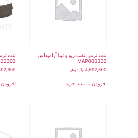
لنت ترمز عقب ریو و تیبا آرامیداس
لنت ترمز
00302
MAP000302
4,692,600
﷼
692,600
تومان
افزودن به سبد خرید
افزودن 