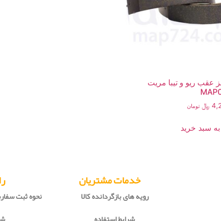
 عقب ریو و تیبا مریت
MAP0
4,
﷼
تومان
به سبد خرید
خدمات مشتریان
را
رویه های بازگردانده کالا
نحوه ثبت سفا
شرایط استفاده
شی