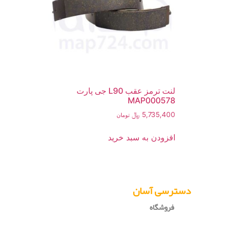
لنت ترمز عقب L90 جی پارت
MAP000578
5,735,400
﷼
تومان
افزودن به سبد خرید
دسترسی آسان
فروشگاه