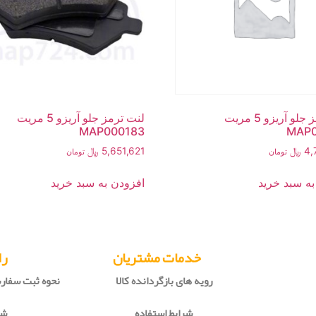
لنت ترمز جلو آریزو 5 مریت
لنت ترمز جلو آریزو 5 مریت
MAP000183
MAP0
4,
﷼
5,651,621
﷼
تومان
تومان
به سبد خرید
افزودن به سبد خرید
خدمات مشتریان
را
رویه های بازگردانده کالا
نحوه ثبت سفا
شرایط استفاده
شی