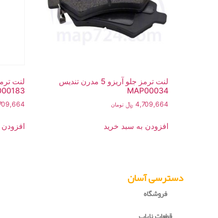
لنت ترمز جلو آریزو 5 مدرن تندیس
00183
MAP00034
4,709,664
﷼
709,664
تومان
افزودن به سبد خرید
افزودن 
دسترسی آسان
فروشگاه
قطعات نایاب