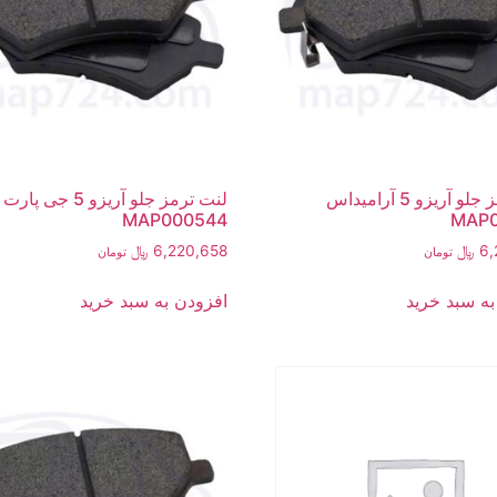
لنت ترمز جلو آریزو 5 آرامیداس
لنت ترمز جلو آریزو 5 جی پارت
MAP000544
MAP0
6,
﷼
6,220,658
﷼
تومان
تومان
به سبد خرید
افزودن به سبد خرید