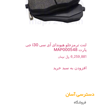
لنت ترمزجلو هیوندای آی سی i30 جی
پارت MAP000548
6,259,881
﷼
تومان
افزودن به سبد خرید
دسترسی آسان
فروشگاه