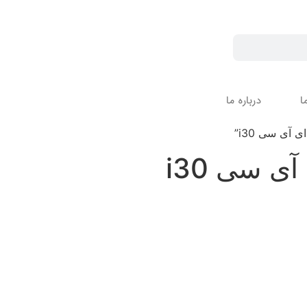
ا
درباره ما
آی سی i30”
ی سی i30