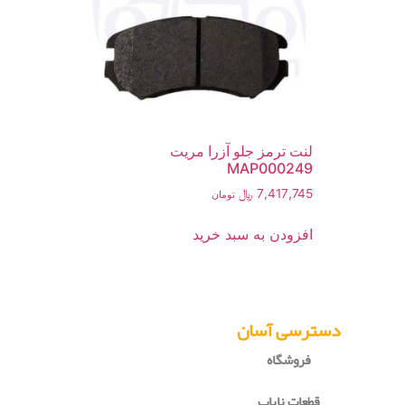
لنت ترمز جلو آزرا مریت
MAP000249
7,417,745
﷼
تومان
افزودن به سبد خرید
دسترسی آسان
فروشگاه
قطعات نایاب