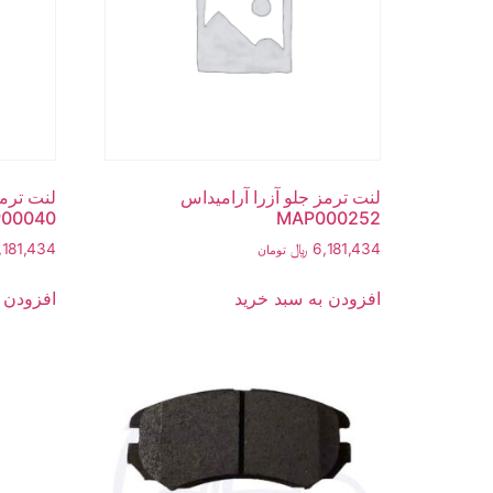
لنت ترمز جلو آزرا آرامیداس
لنت ترمز
00040
MAP000252
6,181,434
﷼
,181,434
تومان
افزودن به سبد خرید
افزودن 