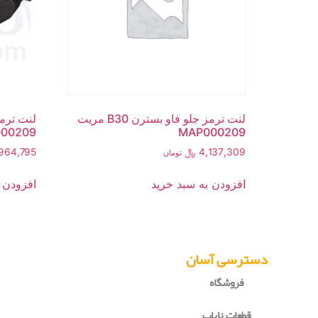
لنت ترمز جلو فاو بسترن B30 مریت
00209
MAP000209
4,137,309
﷼
964,795
تومان
افزودن به سبد خرید
افزودن 
دسترسی آسان
فروشگاه
قطعات نایاب