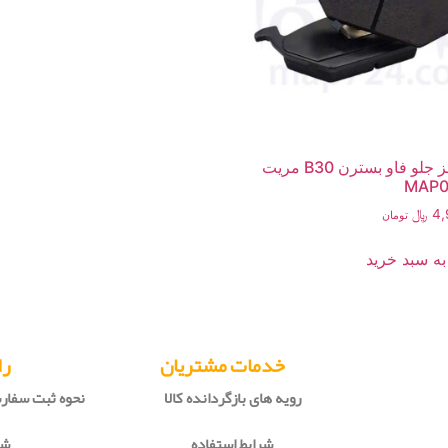
لنت ترمز جلو فاو بسترن B30 مریت
MAP0
4,
﷼
تومان
به سبد خرید
خدمات مشتریان
را
رویه های بازگردانده کالا
نحوه ثبت سفا
شرایط استفاده
شی