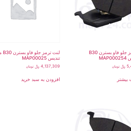
لنت ترمز جلو فاو بسترن B30
لنت ترمز
MAP0
تندیس MAP00025
5,
﷼
4,137,309
﷼
تومان
تومان
 بیشتر
افزودن به سبد خرید