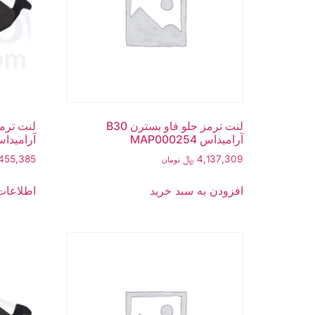
لنت ترمز جلو فاو بسترن B30
آرامیداس MAP000254
آرامیداس 00254
4,137,309
﷼
455,385
تومان
افزودن به سبد خرید
اطلاعات