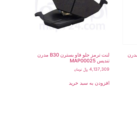
 جلو فاو بسترن B30 مدرن
لنت ترمز جلو فاو بسترن B30 مدرن
تندیس MAP00025
4,137,309
﷼
تومان
افزودن به سبد خرید