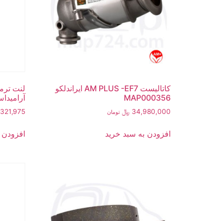
کاتالیست AM PLUS -EF7 ایراندلکو
MAP000356
آرامیداس 00306
34,980,000
﷼
,321,975
تومان
افزودن به سبد خرید
افزودن 