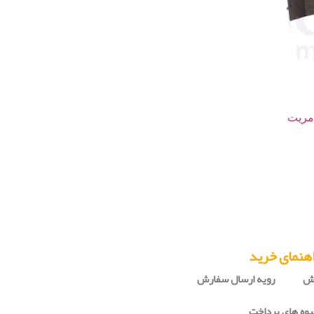
 ترمز عقب سمند ملی EF7 مریت
هنمای خرید
رش
رویه ارسال سفارش
وه های پرداخت