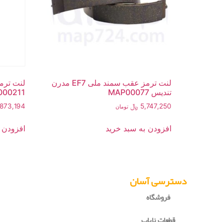
لنت ترمز عقب سمند ملی EF7 مدرن
تندیس MAP00077
000211
5,747,250
﷼
,873,194
تومان
افزودن به سبد خرید
افزودن 
دسترسی آسان
فروشگاه
قطعات نایاب