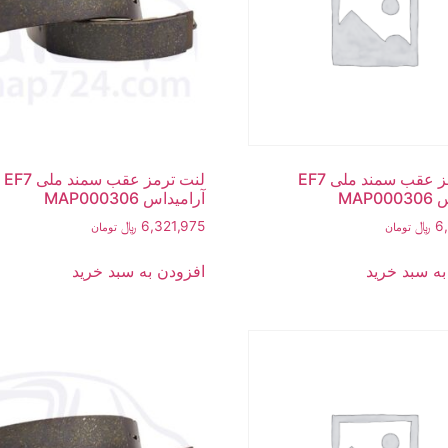
لنت ترمز عقب سمند ملی EF7
لنت ترمز عقب سمند ملی EF7
MAP0
آرامیداس MAP000306
6
﷼
6,321,975
﷼
تومان
تومان
به سبد خرید
افزودن به سبد خرید