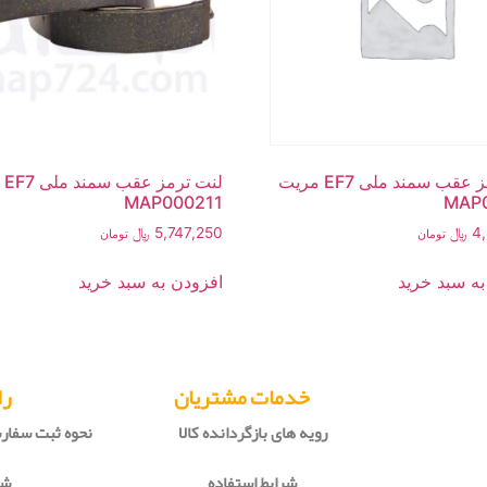
لنت ترمز عقب سمند ملی EF7 مریت
لنت
MAP000211
MAP
4
﷼
5,747,250
﷼
تومان
تومان
به سبد خرید
افزودن به سبد خرید
خدمات مشتریان
را
رویه های بازگردانده کالا
نحوه ثبت سفا
شرایط استفاده
شی