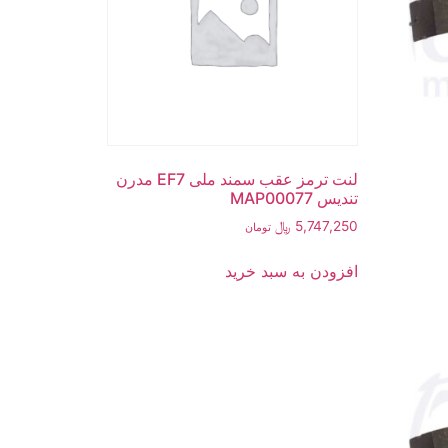
لنت ترمز عقب سمند ملی EF7 مدرن
تندیس MAP00077
5,747,250
﷼
تومان
افزودن به سبد خرید